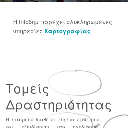
Η Infoδημ παρέχει ολοκληρωμένες
υπηρεσίες
Χαρτογραφίας
Διαδικτυακών G.I.S.
Σχεδιασμού Συστημάτων
Ανάπτυξης Εφαρμογών
Υπηρεσιών Συμβούλου
Τομείς
Δραστηριότητας
Η εταιρεία διαθέτει ευρεία εμπειρία
και εξειδίκευση στο σχεδιασμό,